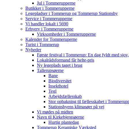
Jul i Tommerupperne
Butikker i Tommerupperne
Legepladser i Tommerup og Tommerup Stationsby
Service i Tommerupperne
Vi handler lokalt i 5690
Erhverv i Tommerupperne
Virksomheder i Tommerupperne
Kalender for Tommeruperne
Turist i Tommerup
Nyheder
Første festival i Tommerup: En dag fyldt med sjo
Lokalrådsformand får helte-pris
Ny legeplads taget i brug
Tallerupsøerne
Bane
Biodiversitet
Insekthotel
Tegl
Arbejdsfællesskab
Stor opbakning til fællesskabet i Tommerup
Stationsbyens klimasøer på vej
Vi mødes på midten
Navn til Kirkebjergsøerne
Hurtig plantedag
Tommerup Keramiske Værksted