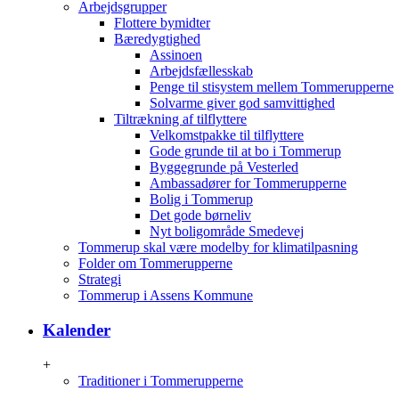
Arbejdsgrupper
Flottere bymidter
Bæredygtighed
Assinoen
Arbejdsfællesskab
Penge til stisystem mellem Tommerupperne
Solvarme giver god samvittighed
Tiltrækning af tilflyttere
Velkomstpakke til tilflyttere
Gode grunde til at bo i Tommerup
Byggegrunde på Vesterled
Ambassadører for Tommerupperne
Bolig i Tommerup
Det gode børneliv
Nyt boligområde Smedevej
Tommerup skal være modelby for klimatilpasning
Folder om Tommerupperne
Strategi
Tommerup i Assens Kommune
Kalender
+
Traditioner i Tommerupperne