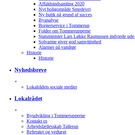
Affaldsindsamling 2020
Nyt boligområde Smedevej
Ny butik på grund af succes
Byanalyse
Borgerservice i Tommerup
Folder om Tommerupperne
Statsminister Lars Løkke Rasmussen indviede ude
Solvarme giver god samvittighed
Alarmer på vandrør
Historie
Historie
Nyhedsbreve
+
Lokalrådets sociale medier
Lokalrådet
+
Byudvikling i Tommerupperne
Kontakt os
Arbejdsfællesskab Tallerup
Referater og vedtægt