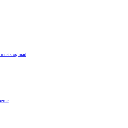
v, musik og mad
perne