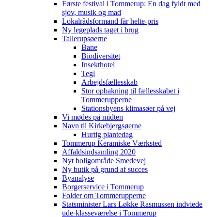
Første festival i Tommerup: En dag fyldt med
sjov, musik og mad
Lokalrådsformand får helte-pris
Ny legeplads taget i brug
Tallerupsøerne
Bane
Biodiversitet
Insekthotel
Tegl
Arbejdsfællesskab
Stor opbakning til fællesskabet i
Tommerupperne
Stationsbyens klimasøer på vej
Vi mødes på midten
Navn til Kirkebjergsøerne
Hurtig plantedag
Tommerup Keramiske Værksted
Affaldsindsamling 2020
Nyt boligområde Smedevej
Ny butik på grund af succes
Byanalyse
Borgerservice i Tommerup
Folder om Tommerupperne
Statsminister Lars Løkke Rasmussen indviede
ude-klasseværelse i Tommerup