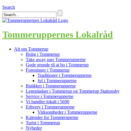
Search
Tommeruppernes Lokalråd
Alt om Tommerup
Bolig i Tommerup
Take away nær Tommerupperne
Gode grunde til at bo i Tommerup
Foreninger i Tommerup
Traditioner i Tommerupperne
Jul i Tommerupperne
Butikker i Tommerupperne
Legepladser i Tommerup og Tommerup Stationsby
Service i Tommerupperne
Vi handler lokalt i 5690
Erhverv i Tommerupperne
Virksomheder i Tommerupperne
Kalender for Tommeruperne
Turist i Tommerup
Nyheder