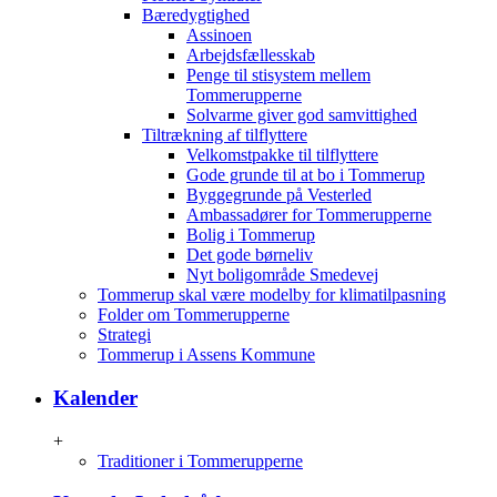
Bæredygtighed
Assinoen
Arbejdsfællesskab
Penge til stisystem mellem
Tommerupperne
Solvarme giver god samvittighed
Tiltrækning af tilflyttere
Velkomstpakke til tilflyttere
Gode grunde til at bo i Tommerup
Byggegrunde på Vesterled
Ambassadører for Tommerupperne
Bolig i Tommerup
Det gode børneliv
Nyt boligområde Smedevej
Tommerup skal være modelby for klimatilpasning
Folder om Tommerupperne
Strategi
Tommerup i Assens Kommune
Kalender
+
Traditioner i Tommerupperne