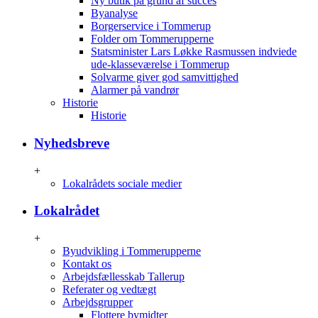
Ny butik på grund af succes
Byanalyse
Borgerservice i Tommerup
Folder om Tommerupperne
Statsminister Lars Løkke Rasmussen indviede
ude-klasseværelse i Tommerup
Solvarme giver god samvittighed
Alarmer på vandrør
Historie
Historie
Nyhedsbreve
+
Lokalrådets sociale medier
Lokalrådet
+
Byudvikling i Tommerupperne
Kontakt os
Arbejdsfællesskab Tallerup
Referater og vedtægt
Arbejdsgrupper
Flottere bymidter