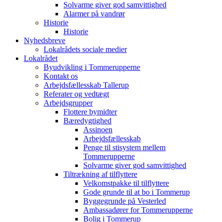
Solvarme giver god samvittighed
Alarmer på vandrør
Historie
Historie
Nyhedsbreve
Lokalrådets sociale medier
Lokalrådet
Byudvikling i Tommerupperne
Kontakt os
Arbejdsfællesskab Tallerup
Referater og vedtægt
Arbejdsgrupper
Flottere bymidter
Bæredygtighed
Assinoen
Arbejdsfællesskab
Penge til stisystem mellem
Tommerupperne
Solvarme giver god samvittighed
Tiltrækning af tilflyttere
Velkomstpakke til tilflyttere
Gode grunde til at bo i Tommerup
Byggegrunde på Vesterled
Ambassadører for Tommerupperne
Bolig i Tommerup