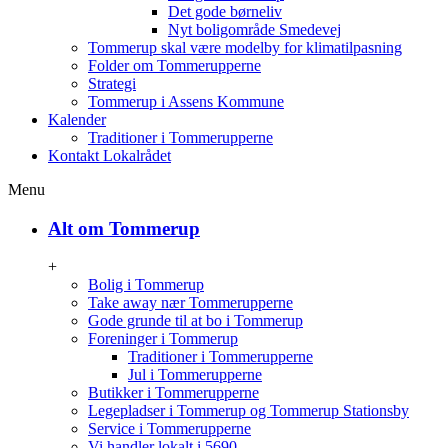
Det gode børneliv
Nyt boligområde Smedevej
Tommerup skal være modelby for klimatilpasning
Folder om Tommerupperne
Strategi
Tommerup i Assens Kommune
Kalender
Traditioner i Tommerupperne
Kontakt Lokalrådet
Menu
Alt om Tommerup
+
Bolig i Tommerup
Take away nær Tommerupperne
Gode grunde til at bo i Tommerup
Foreninger i Tommerup
Traditioner i Tommerupperne
Jul i Tommerupperne
Butikker i Tommerupperne
Legepladser i Tommerup og Tommerup Stationsby
Service i Tommerupperne
Vi handler lokalt i 5690