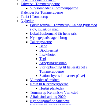
Erhverv i Tommerupperne
Virksomheder i Tommerupperne
Kalender for Tommeruperne
Turist i Tommerup
Nyheder
Første festival i Tommerup: En dag fyldt med
sjov, musik og mad
Lokalrådsformand får helte-pris
Ny legeplads taget i brug
Tallerupsøerne
Bane
Biodiversitet
Insekthotel
Tegl
Arbejdsfællesskab
Stor opbakning til fællesskabet i
Tommerupperne
Stationsbyens klimasøer på vej
Vi mødes på midten
Navn til Kirkebjergsøerne
Hurtig plantedag
Tommerup Keramiske Værksted
Affaldsindsamling 2020
Nyt boligområde Smedevej