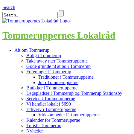
Search
Tommeruppernes Lokalråd
Alt om Tommerup
Bolig i Tommerup
Take away nær Tommerupperne
Gode grunde til at bo i Tommerup
Foreninger i Tommerup
Traditioner i Tommerupperne
Jul i Tommerupperne
Butikker i Tommerupperne
Legepladser i Tommerup og Tommerup Stationsby
Service i Tommerupperne
Vi handler lokalt i 5690
Erhverv i Tommerupperne
Virksomheder i Tommerupperne
Kalender for Tommeruperne
Turist i Tommerup
Nyheder