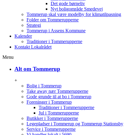
Det gode børneliv
Nyt boligområde Smedevej
Tommerup skal være modelby for klimatilpasning
Folder om Tommerupperne
Strategi
Tommerup i Assens Kommune
Kalender
Traditioner i Tommerupperne
Kontakt Lokalrådet
Menu
Alt om Tommerup
+
Bolig i Tommerup
Take away nær Tommerupperne
Gode grunde til at bo i Tommerup
Foreninger i Tommerup
Traditioner i Tommerupperne
Jul i Tommerupperne
Butikker i Tommerupperne
Legepladser i Tommerup og Tommerup Stationsby
Service i Tommerupperne
Vi handler lokalt i 5690