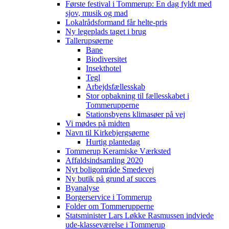
Første festival i Tommerup: En dag fyldt med
sjov, musik og mad
Lokalrådsformand får helte-pris
Ny legeplads taget i brug
Tallerupsøerne
Bane
Biodiversitet
Insekthotel
Tegl
Arbejdsfællesskab
Stor opbakning til fællesskabet i
Tommerupperne
Stationsbyens klimasøer på vej
Vi mødes på midten
Navn til Kirkebjergsøerne
Hurtig plantedag
Tommerup Keramiske Værksted
Affaldsindsamling 2020
Nyt boligområde Smedevej
Ny butik på grund af succes
Byanalyse
Borgerservice i Tommerup
Folder om Tommerupperne
Statsminister Lars Løkke Rasmussen indviede
ude-klasseværelse i Tommerup