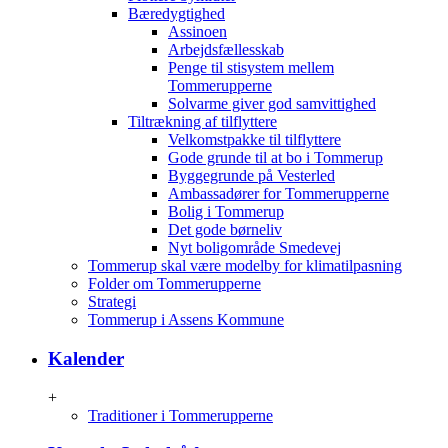
Bæredygtighed
Assinoen
Arbejdsfællesskab
Penge til stisystem mellem
Tommerupperne
Solvarme giver god samvittighed
Tiltrækning af tilflyttere
Velkomstpakke til tilflyttere
Gode grunde til at bo i Tommerup
Byggegrunde på Vesterled
Ambassadører for Tommerupperne
Bolig i Tommerup
Det gode børneliv
Nyt boligområde Smedevej
Tommerup skal være modelby for klimatilpasning
Folder om Tommerupperne
Strategi
Tommerup i Assens Kommune
Kalender
+
Traditioner i Tommerupperne