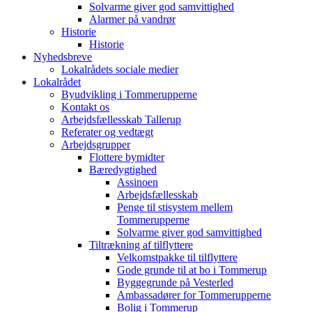
Solvarme giver god samvittighed
Alarmer på vandrør
Historie
Historie
Nyhedsbreve
Lokalrådets sociale medier
Lokalrådet
Byudvikling i Tommerupperne
Kontakt os
Arbejdsfællesskab Tallerup
Referater og vedtægt
Arbejdsgrupper
Flottere bymidter
Bæredygtighed
Assinoen
Arbejdsfællesskab
Penge til stisystem mellem
Tommerupperne
Solvarme giver god samvittighed
Tiltrækning af tilflyttere
Velkomstpakke til tilflyttere
Gode grunde til at bo i Tommerup
Byggegrunde på Vesterled
Ambassadører for Tommerupperne
Bolig i Tommerup