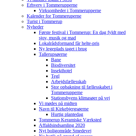
Erhverv i Tommerupperne
Virksomheder i Tommerupperne
Kalender for Tommeruperne
Turist i Tommerup
Nyheder
Første festival i Tommerup: En dag fyldt med
sjov, musik og mad
Lokalrådsformand får helte-pris
Ny legeplads taget i brug
Tallerupsøerne
Bane
Biodiversitet
Insekthotel
Tegl
Arbejdsfællesskab
Stor opbakning til fællesskabet i
Tommerupperne
Stationsbyens klimasøer på vej
Vi mødes på midten
Navn til Kirkebjergsøerne
Hurtig plantedag
Tommerup Keramiske Værksted
Affaldsindsamling 2020
Nyt boligområde Smedevej