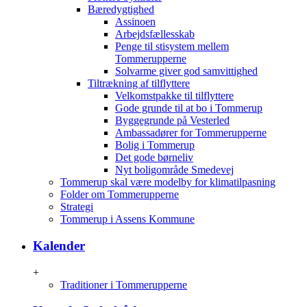
Bæredygtighed
Assinoen
Arbejdsfællesskab
Penge til stisystem mellem
Tommerupperne
Solvarme giver god samvittighed
Tiltrækning af tilflyttere
Velkomstpakke til tilflyttere
Gode grunde til at bo i Tommerup
Byggegrunde på Vesterled
Ambassadører for Tommerupperne
Bolig i Tommerup
Det gode børneliv
Nyt boligområde Smedevej
Tommerup skal være modelby for klimatilpasning
Folder om Tommerupperne
Strategi
Tommerup i Assens Kommune
Kalender
+
Traditioner i Tommerupperne