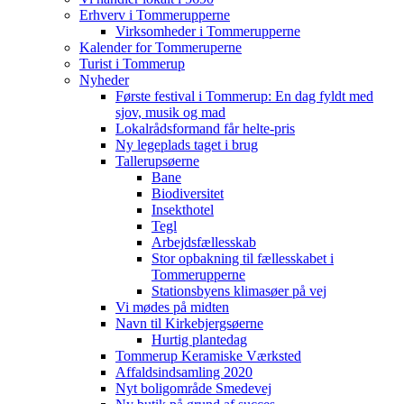
Erhverv i Tommerupperne
Virksomheder i Tommerupperne
Kalender for Tommeruperne
Turist i Tommerup
Nyheder
Første festival i Tommerup: En dag fyldt med
sjov, musik og mad
Lokalrådsformand får helte-pris
Ny legeplads taget i brug
Tallerupsøerne
Bane
Biodiversitet
Insekthotel
Tegl
Arbejdsfællesskab
Stor opbakning til fællesskabet i
Tommerupperne
Stationsbyens klimasøer på vej
Vi mødes på midten
Navn til Kirkebjergsøerne
Hurtig plantedag
Tommerup Keramiske Værksted
Affaldsindsamling 2020
Nyt boligområde Smedevej