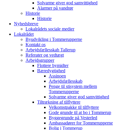
Solvarme giver god samvittighed
Alarmer på vandrør
Historie
Historie
Nyhedsbreve
Lokalrådets sociale medier
Lokalrådet
Byudvikling i Tommerupperne
Kontakt os
Arbejdsfællesskab Tallerup
Referater og vedtægt
Arbejdsgrupper
Flottere bymidter
Bæredygtighed
Assinoen
Arbejdsfællesskab
Penge til stisystem mellem
Tommerupperne
Solvarme giver god samvittighed
Tiltrækning af tilflyttere
Velkomstpakke til tilflyttere
Gode grunde til at bo i Tommerup
Byggegrunde på Vesterled
Ambassadører for Tommerupperne
Bolig i Tommerup