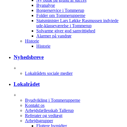
Ny butik på grund af succes
Byanalyse
Borgerservice i Tommerup
Folder om Tommerupperne
Statsminister Lars Løkke Rasmussen indviede
ude-klasseværelse i Tommerup
Solvarme giver god samvittighed
Alarmer på vandrør
Historie
Historie
Nyhedsbreve
+
Lokalrådets sociale medier
Lokalrådet
+
Byudvikling i Tommerupperne
Kontakt os
Arbejdsfællesskab Tallerup
Referater og vedtægt
Arbejdsgrupper
Flottere bymidter