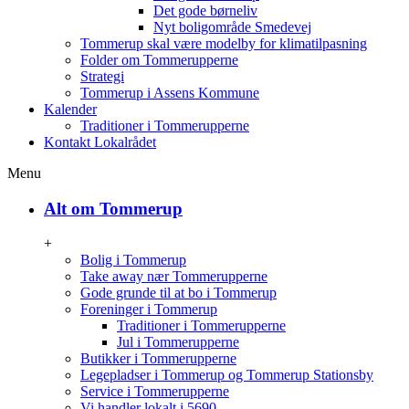
Det gode børneliv
Nyt boligområde Smedevej
Tommerup skal være modelby for klimatilpasning
Folder om Tommerupperne
Strategi
Tommerup i Assens Kommune
Kalender
Traditioner i Tommerupperne
Kontakt Lokalrådet
Menu
Alt om Tommerup
+
Bolig i Tommerup
Take away nær Tommerupperne
Gode grunde til at bo i Tommerup
Foreninger i Tommerup
Traditioner i Tommerupperne
Jul i Tommerupperne
Butikker i Tommerupperne
Legepladser i Tommerup og Tommerup Stationsby
Service i Tommerupperne
Vi handler lokalt i 5690