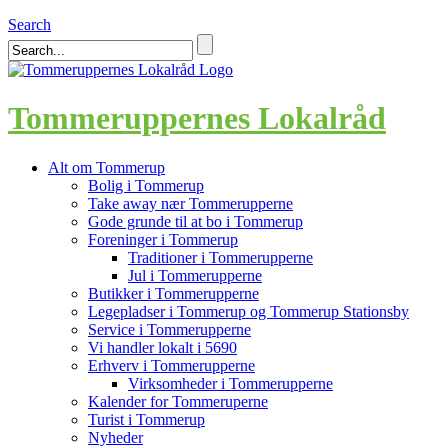
Search
Tommeruppernes Lokalråd
Alt om Tommerup
Bolig i Tommerup
Take away nær Tommerupperne
Gode grunde til at bo i Tommerup
Foreninger i Tommerup
Traditioner i Tommerupperne
Jul i Tommerupperne
Butikker i Tommerupperne
Legepladser i Tommerup og Tommerup Stationsby
Service i Tommerupperne
Vi handler lokalt i 5690
Erhverv i Tommerupperne
Virksomheder i Tommerupperne
Kalender for Tommeruperne
Turist i Tommerup
Nyheder