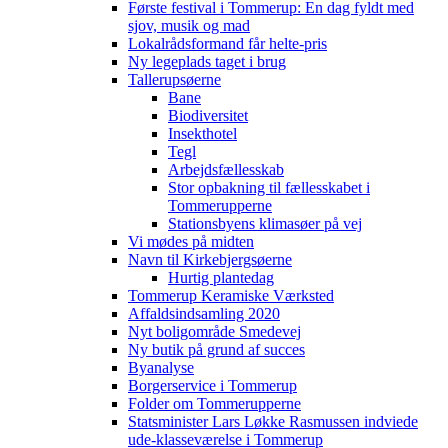
Første festival i Tommerup: En dag fyldt med
sjov, musik og mad
Lokalrådsformand får helte-pris
Ny legeplads taget i brug
Tallerupsøerne
Bane
Biodiversitet
Insekthotel
Tegl
Arbejdsfællesskab
Stor opbakning til fællesskabet i
Tommerupperne
Stationsbyens klimasøer på vej
Vi mødes på midten
Navn til Kirkebjergsøerne
Hurtig plantedag
Tommerup Keramiske Værksted
Affaldsindsamling 2020
Nyt boligområde Smedevej
Ny butik på grund af succes
Byanalyse
Borgerservice i Tommerup
Folder om Tommerupperne
Statsminister Lars Løkke Rasmussen indviede
ude-klasseværelse i Tommerup