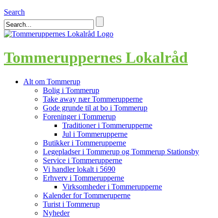
Search
Tommeruppernes Lokalråd
Alt om Tommerup
Bolig i Tommerup
Take away nær Tommerupperne
Gode grunde til at bo i Tommerup
Foreninger i Tommerup
Traditioner i Tommerupperne
Jul i Tommerupperne
Butikker i Tommerupperne
Legepladser i Tommerup og Tommerup Stationsby
Service i Tommerupperne
Vi handler lokalt i 5690
Erhverv i Tommerupperne
Virksomheder i Tommerupperne
Kalender for Tommeruperne
Turist i Tommerup
Nyheder