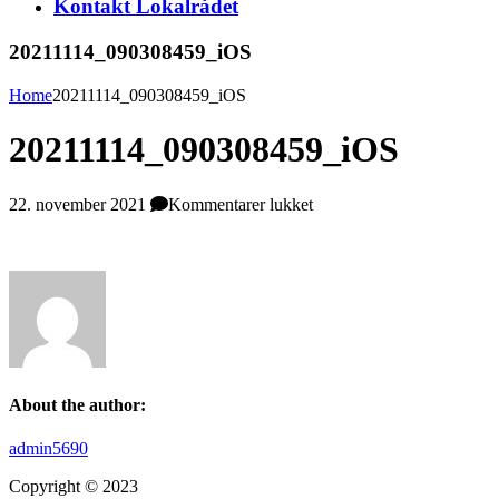
Kontakt Lokalrådet
20211114_090308459_iOS
Home
20211114_090308459_iOS
20211114_090308459_iOS
til
22. november 2021
Kommentarer lukket
20211114_090308459_iO
About the author:
admin5690
Copyright © 2023