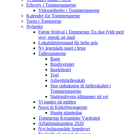
Erhverv i Tommerupperne
Virksomheder i Tommerupperne
Kalender for Tommeruperne
Turist i Tommerup
Nyheder
Første festival i Tommerup: En dag fyldt med
sjov, musik og mad
Lokalrådsformand får helte-pris
Ny legeplads taget i brug
Tallerupsøerne
Bane
Biodiversitet
Insekthotel
Tegl
Arbejdsfællesskab
Stor opbakning til fællesskabet i
Tommerupperne
Stationsbyens klimasøer på vej
Vi mødes på midten
Navn til Kirkebjergsøerne
Hurtig plantedag
Tommerup Keramiske Værksted
Affaldsindsamling 2020
Nyt boligområde Smedevej