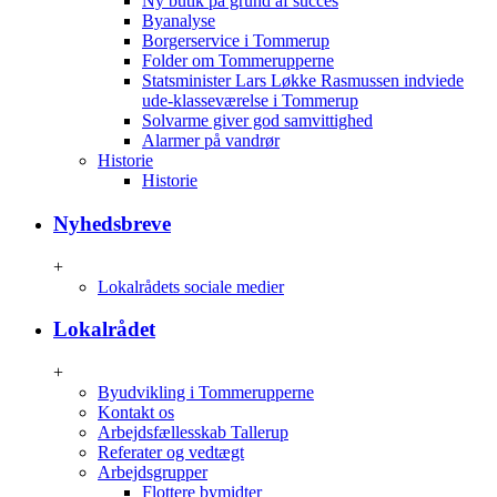
Ny butik på grund af succes
Byanalyse
Borgerservice i Tommerup
Folder om Tommerupperne
Statsminister Lars Løkke Rasmussen indviede
ude-klasseværelse i Tommerup
Solvarme giver god samvittighed
Alarmer på vandrør
Historie
Historie
Nyhedsbreve
+
Lokalrådets sociale medier
Lokalrådet
+
Byudvikling i Tommerupperne
Kontakt os
Arbejdsfællesskab Tallerup
Referater og vedtægt
Arbejdsgrupper
Flottere bymidter