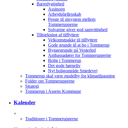
Bæredygtighed
Assinoen
Arbejdsfællesskab
Penge til stisystem mellem
Tommerupperne
Solvarme giver god samvittighed
Tiltrækning af tilflyttere
Velkomstpakke til tilflyttere
Gode grunde til at bo i Tommerup
Byggegrunde på Vesterled
Ambassadører for Tommerupperne
Bolig i Tommerup
Det gode børneliv
Nyt boligområde Smedevej
Tommerup skal være modelby for klimatilpasning
Folder om Tommerupperne
Strategi
Tommerup i Assens Kommune
Kalender
+
Traditioner i Tommerupperne