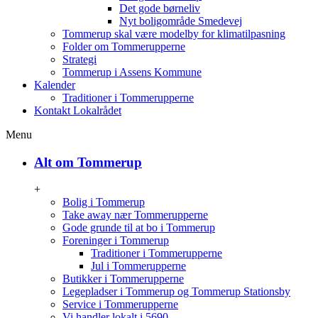
Det gode børneliv
Nyt boligområde Smedevej
Tommerup skal være modelby for klimatilpasning
Folder om Tommerupperne
Strategi
Tommerup i Assens Kommune
Kalender
Traditioner i Tommerupperne
Kontakt Lokalrådet
Menu
Alt om Tommerup
+
Bolig i Tommerup
Take away nær Tommerupperne
Gode grunde til at bo i Tommerup
Foreninger i Tommerup
Traditioner i Tommerupperne
Jul i Tommerupperne
Butikker i Tommerupperne
Legepladser i Tommerup og Tommerup Stationsby
Service i Tommerupperne
Vi handler lokalt i 5690