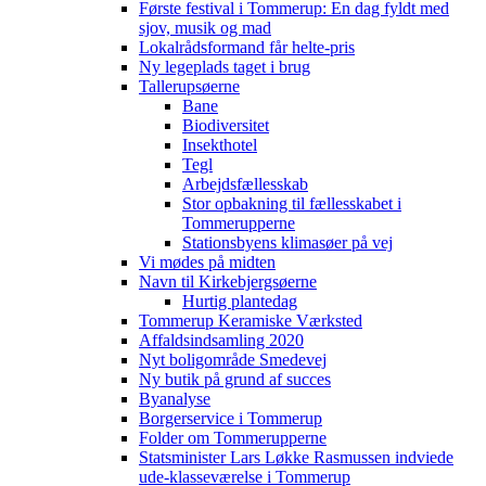
Første festival i Tommerup: En dag fyldt med
sjov, musik og mad
Lokalrådsformand får helte-pris
Ny legeplads taget i brug
Tallerupsøerne
Bane
Biodiversitet
Insekthotel
Tegl
Arbejdsfællesskab
Stor opbakning til fællesskabet i
Tommerupperne
Stationsbyens klimasøer på vej
Vi mødes på midten
Navn til Kirkebjergsøerne
Hurtig plantedag
Tommerup Keramiske Værksted
Affaldsindsamling 2020
Nyt boligområde Smedevej
Ny butik på grund af succes
Byanalyse
Borgerservice i Tommerup
Folder om Tommerupperne
Statsminister Lars Løkke Rasmussen indviede
ude-klasseværelse i Tommerup