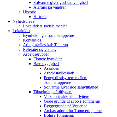
Solvarme giver god samvittighed
Alarmer på vandrør
Historie
Historie
Nyhedsbreve
Lokalrådets sociale medier
Lokalrådet
Byudvikling i Tommerupperne
Kontakt os
Arbejdsfællesskab Tallerup
Referater og vedtægt
Arbejdsgrupper
Flottere bymidter
Bæredygtighed
Assinoen
Arbejdsfællesskab
Penge til stisystem mellem
Tommerupperne
Solvarme giver god samvittighed
Tiltrækning af tilflyttere
Velkomstpakke til tilflyttere
Gode grunde til at bo i Tommerup
Byggegrunde på Vesterled
Ambassadører for Tommerupperne
Bolig i Tommerup